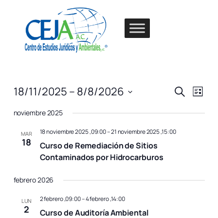
Saltar
al
LinkedIn
WhatsApp
Facebook
Twitter
contenido
Navega
Nave
18/11/2025
 – 
8/8/2026
Buscar
Lista
de
de
Seleccionar
vista
noviembre 2025
fecha.
de
búsqu
Even
18 noviembre 2025 ,09:00
–
21 noviembre 2025 ,15:00
y
MAR
18
Curso de Remediación de Sitios
vistas
Contaminados por Hidrocarburos
de
febrero 2026
Evento
2 febrero ,09:00
–
4 febrero ,14:00
LUN
2
Curso de Auditoría Ambiental