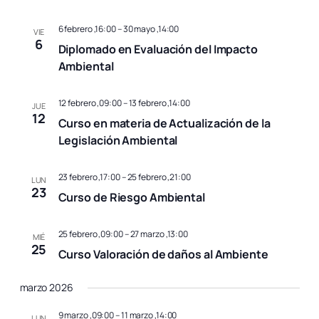
6 febrero ,16:00
–
30 mayo ,14:00
VIE
6
Diplomado en Evaluación del Impacto
Ambiental
12 febrero ,09:00
–
13 febrero ,14:00
JUE
12
Curso en materia de Actualización de la
Legislación Ambiental
23 febrero ,17:00
–
25 febrero ,21:00
LUN
23
Curso de Riesgo Ambiental
25 febrero ,09:00
–
27 marzo ,13:00
MIÉ
25
Curso Valoración de daños al Ambiente
marzo 2026
9 marzo ,09:00
–
11 marzo ,14:00
LUN