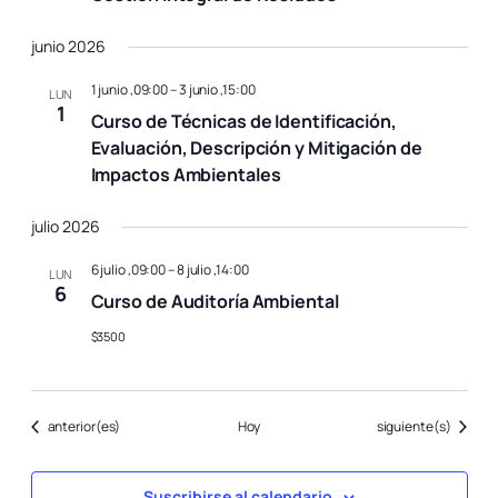
junio 2026
1 junio ,09:00
–
3 junio ,15:00
LUN
1
Curso de Técnicas de Identificación,
Evaluación, Descripción y Mitigación de
Impactos Ambientales
julio 2026
6 julio ,09:00
–
8 julio ,14:00
LUN
6
Curso de Auditoría Ambiental
$3500
Eventos
Eventos
anterior(es)
Hoy
siguiente(s)
Suscribirse al calendario