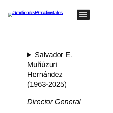
Saltar
al
LinkedI
What
Facebo
Twitte
contenido
Salvador E.
Muñúzuri
Hernández
(1963-2025)
Director General