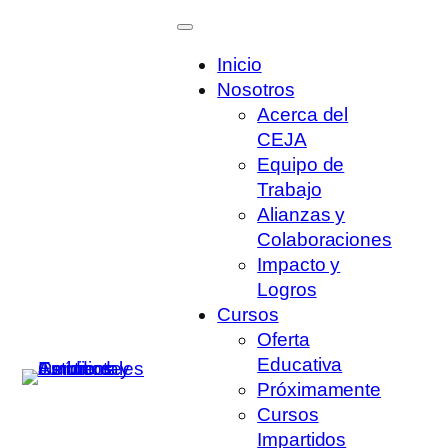
Inicio
Nosotros
Acerca del
CEJA
Equipo de
Trabajo
Alianzas y
Colaboraciones
Impacto y
Logros
Cursos
Oferta
Link
Educativa
Wha
Face
Próximamente
Twitt
Cursos
Impartidos