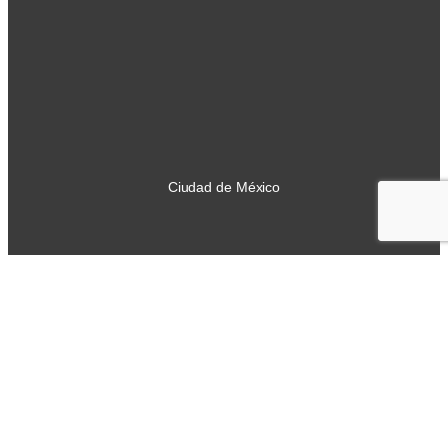
Ciudad de México
LinkedIn
WhatsApp
Facebook
Twitter
YouTube
Correo electrónico
Despliega el contenido de la página
©
TODOS LOS DERECHOS RESERVADOS
CENTRO DE ESTUDIOS JURÍDICOS Y AMBIENTALES,
A.C.