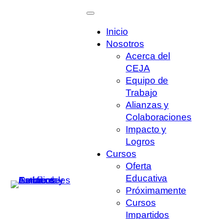
Saltar
al
Inicio
contenido
Nosotros
Acerca del
CEJA
Equipo de
Trabajo
Alianzas y
Colaboraciones
Impacto y
Logros
Cursos
Oferta
Link
Educativa
Wha
Face
Próximamente
Twitt
Cursos
Impartidos