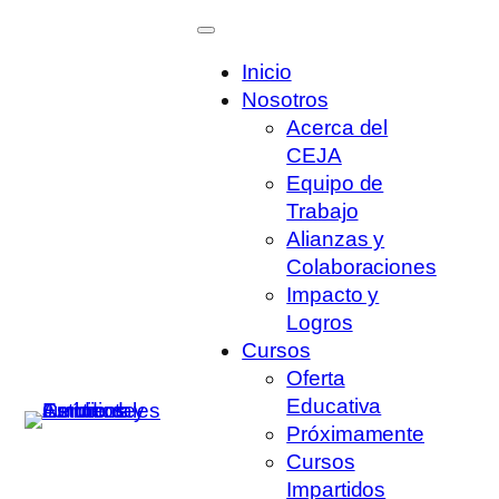
Inicio
Nosotros
Acerca del
CEJA
Equipo de
Trabajo
Alianzas y
Colaboraciones
Impacto y
Logros
Cursos
Oferta
Link
Educativa
Wha
Face
Próximamente
Twitt
Cursos
Impartidos